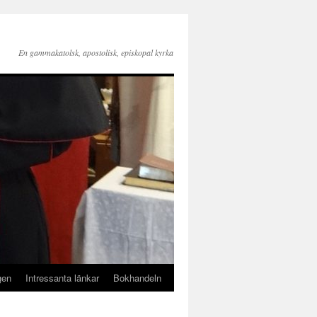
En gammakatolsk, apostolisk, episkopal kyrka
gen
Intressanta länkar
Bokhandeln