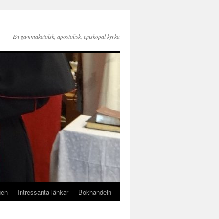
En gammakatolsk, apostolisk, episkopal kyrka
gen
Intressanta länkar
Bokhandeln