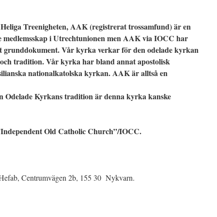
Heliga Treenigheten, AAK (registrerat trossamfund) är en
te medlemsskap i Utrechtunionen men AAK via IOCC har
ett grunddokument. Vår kyrka verkar för den odelade kyrkan
och tradition. Vår kyrka har bland annat apostolisk
ilianska nationalkatolska kyrkan. AAK är alltså en
en Odelade Kyrkans tradition är denna kyrka kanske
Independent Old Catholic Church”/IOCC.
 Hefab, Centrumvägen 2b, 155 30 Nykvarn.