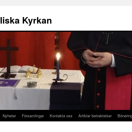
liska Kyrkan
Nyheter
Församlingar
Kontakta oss
Artiklar betraktelser
Bönerin