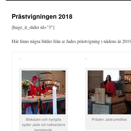
Prästvigningen 2018
[huge_it_slider id=”3″]
Här finns några bilder från sr Jades prästvigning i nådens år 201
.
.
Biskopen och nyvigda
Prästen Jade predikar.
syster Jade vid nattvardens
beredande.