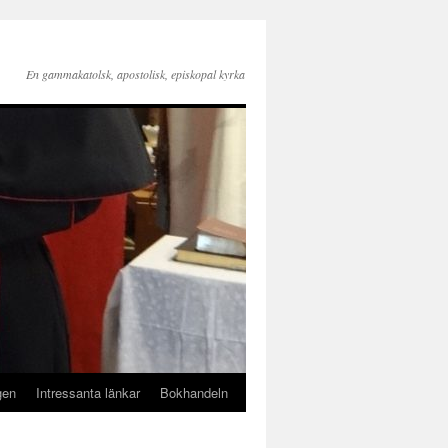
En gammakatolsk, apostolisk, episkopal kyrka
gen
Intressanta länkar
Bokhandeln