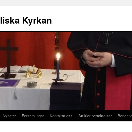
liska Kyrkan
Nyheter
Församlingar
Kontakta oss
Artiklar betraktelser
Bönerin