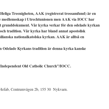
Heliga Treenigheten, AAK (registrerat trossamfund) är en
te medlemsskap i Utrechtunionen men AAK via IOCC har
ett grunddokument. Vår kyrka verkar för den odelade kyrkan
och tradition. Vår kyrka har bland annat apostolisk
ilianska nationalkatolska kyrkan. AAK är alltså en
en Odelade Kyrkans tradition är denna kyrka kanske
Independent Old Catholic Church”/IOCC.
 Hefab, Centrumvägen 2b, 155 30 Nykvarn.