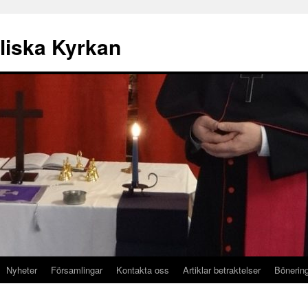
liska Kyrkan
Nyheter
Församlingar
Kontakta oss
Artiklar betraktelser
Bönerin