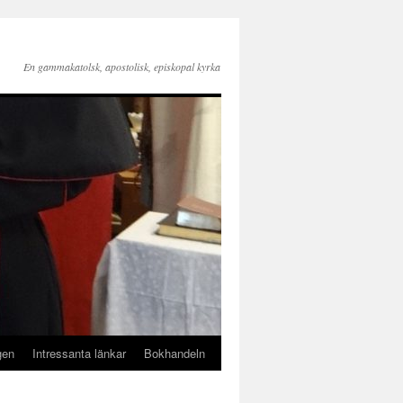
En gammakatolsk, apostolisk, episkopal kyrka
gen
Intressanta länkar
Bokhandeln