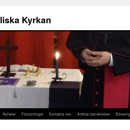
liska Kyrkan
Nyheter
Församlingar
Kontakta oss
Artiklar betraktelser
Bönerin