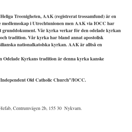
Heliga Treenigheten, AAK (registrerat trossamfund) är en
te medlemsskap i Utrechtunionen men AAK via IOCC har
ett grunddokument. Vår kyrka verkar för den odelade kyrkan
och tradition. Vår kyrka har bland annat apostolisk
ilianska nationalkatolska kyrkan. AAK är alltså en
en Odelade Kyrkans tradition är denna kyrka kanske
Independent Old Catholic Church”/IOCC.
 Hefab, Centrumvägen 2b, 155 30 Nykvarn.