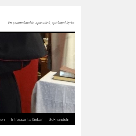
En gammakatolsk, apostolisk, episkopal kyrka
gen
Intressanta länkar
Bokhandeln