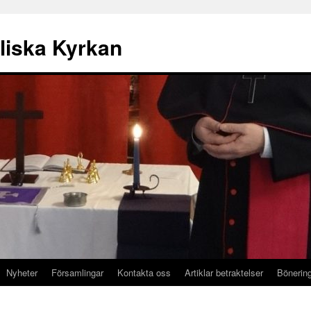
liska Kyrkan
Nyheter
Församlingar
Kontakta oss
Artiklar betraktelser
Bönerin