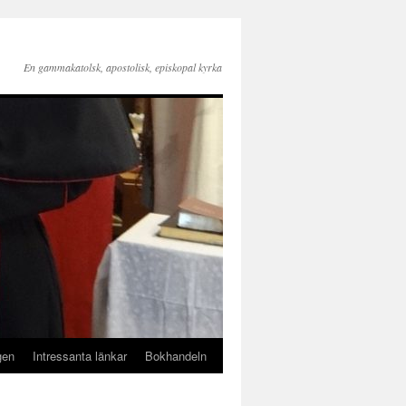
En gammakatolsk, apostolisk, episkopal kyrka
gen
Intressanta länkar
Bokhandeln