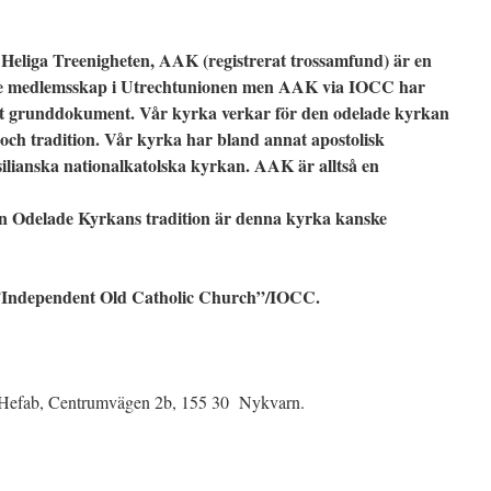
Heliga Treenigheten, AAK (registrerat trossamfund) är en
te medlemsskap i Utrechtunionen men AAK via IOCC har
ett grunddokument. Vår kyrka verkar för den odelade kyrkan
och tradition. Vår kyrka har bland annat apostolisk
ilianska nationalkatolska kyrkan. AAK är alltså en
en Odelade Kyrkans tradition är denna kyrka kanske
Independent Old Catholic Church”/IOCC.
 Hefab, Centrumvägen 2b, 155 30 Nykvarn.