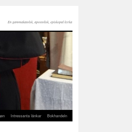
En gammakatolsk, apostolisk, episkopal kyrka
gen
Intressanta länkar
Bokhandeln