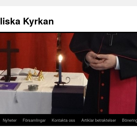
liska Kyrkan
Nyheter
Församlingar
Kontakta oss
Artiklar betraktelser
Bönerin