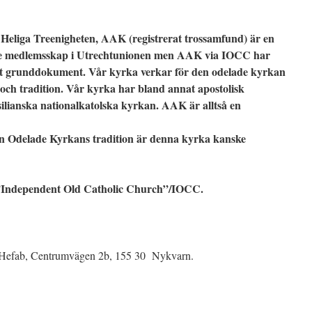
Heliga Treenigheten, AAK (registrerat trossamfund) är en
te medlemsskap i Utrechtunionen men AAK via IOCC har
ett grunddokument. Vår kyrka verkar för den odelade kyrkan
och tradition. Vår kyrka har bland annat apostolisk
ilianska nationalkatolska kyrkan. AAK är alltså en
en Odelade Kyrkans tradition är denna kyrka kanske
Independent Old Catholic Church”/IOCC.
 Hefab, Centrumvägen 2b, 155 30 Nykvarn.