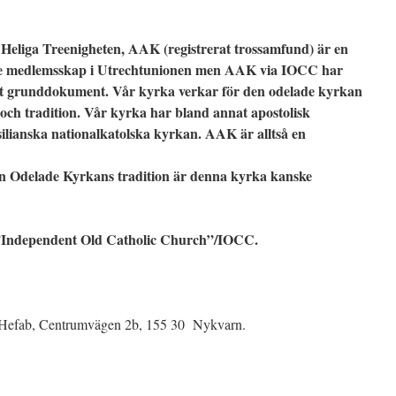
Heliga Treenigheten, AAK (registrerat trossamfund) är en
te medlemsskap i Utrechtunionen men AAK via IOCC har
ett grunddokument. Vår kyrka verkar för den odelade kyrkan
och tradition. Vår kyrka har bland annat apostolisk
ilianska nationalkatolska kyrkan. AAK är alltså en
en Odelade Kyrkans tradition är denna kyrka kanske
Independent Old Catholic Church”/IOCC.
 Hefab, Centrumvägen 2b, 155 30 Nykvarn.