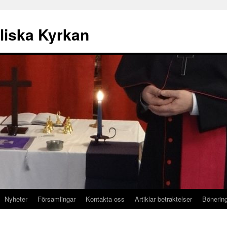
liska Kyrkan
Nyheter
Församlingar
Kontakta oss
Artiklar betraktelser
Bönerin