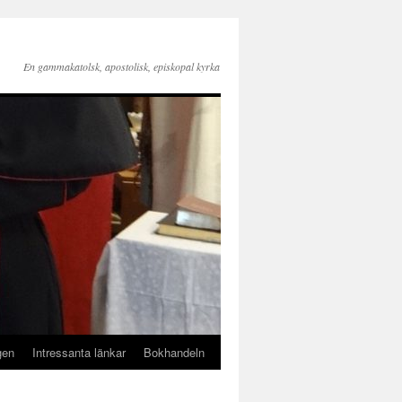
En gammakatolsk, apostolisk, episkopal kyrka
gen
Intressanta länkar
Bokhandeln